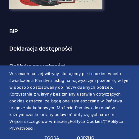
BIP
Deklaracja dostępności
Polityka prywatności
W ramach naszej witryny stosujemy pliki cookies w celu
świadczenia Państwu usług na najwyższym poziomie, w tym
RODO
w sposób dostosowany do indywidualnych potrzeb.
Korzystanie z witryny bez zmiany ustawień dotyczących
cookies oznacza, że będą one zamieszczane w Państwa
urządzeniu końcowym. Możecie Państwo dokonać w
każdym czasie zmiany ustawień dotyczących cookies.
© All rights reserved. • Zespół Szkół Ponadpodstawowych
Więcej szczegółów w naszej „Polityce Cookies”/”Polityce
Nr 1 im. Jana Szczepanika w Krośnie
Prywatności.
ZGODA
ODRZUĆ