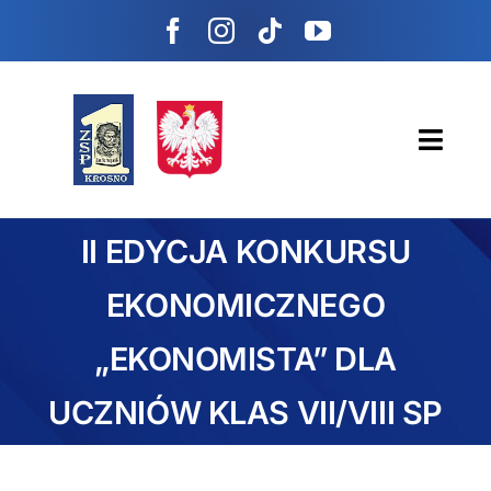
Przejdź
treści
do
zawartości
Toggl
Navig
Strona główna
Strona główna
II EDYCJA KONKURSU
SZKOŁA
REKRUTACJA
EKONOMICZNEGO
UCZEŃ
„EKONOMISTA” DLA
RODZIC
KONTAKT
UCZNIÓW KLAS VII/VIII SP